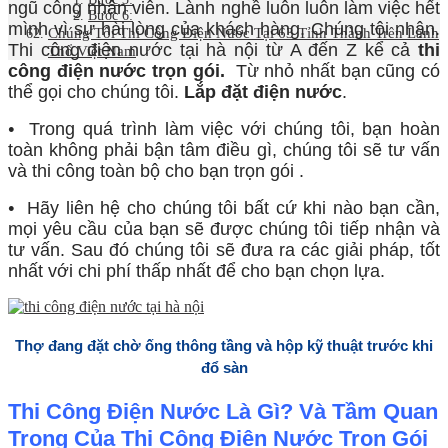
ngũ công nhân viên. Lành nghề luôn luôn làm việc hết
Bước 6:
mình vì sự hài lòng của khách hàng. Chúng tôi nhận.
Chúng Tôi Thi Công Điện Nước Tại 63 Tỉnh Thành Trên Lãnh
Thi công điện nước tại hà nội từ A đến Z kể cả
thi
Thổ Việt Nam
công điện nước trọn gói.
Từ nhỏ nhất bạn cũng có
thể gọi cho chúng tôi.
Lắp đặt điện nước
.
•
Trong quá trình làm việc với chúng tôi, bạn hoàn
toàn không phải bận tâm điều gì, chúng tôi sẽ tư vấn
và thi công toàn bộ cho bạn trọn gói .
•
Hãy liên hệ cho chúng tôi bất cứ khi nào bạn cần,
mọi yêu cầu của bạn sẽ được chúng tôi tiếp nhận và
tư vấn. Sau đó chúng tôi sẽ đưa ra các giải pháp, tốt
nhất với chi phí thấp nhất để cho bạn chọn lựa.
Thợ đang đặt chờ ống thông tầng và hộp kỹ thuật trước khi
đổ sàn
Thi Công Điện Nước Là Gì? Và Tầm Quan
Trọng Của Thi Công Điện Nước Trọn Gói