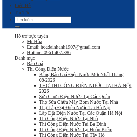
Liên Hệ
Tin Tức
Hỗ trợ trực tuyến
Mr Hòa
Email: hoadainhanh1907@gmail.com
Hotline: 0961.407.386
Danh mục
Báo Giá
Thi Công Điện Nước
Bảng Báo Giá Điện Nước Mới Nhất Tháng
08/2026
THỢ THI CÔNG ĐIỆN NƯỚC TẠI HÀ NỘI
2026
Sửa Chữa Điện Nước Tại Các Quận
Thợ Sửa Chữa Máy Bơm Nước Tại Nhà
Thợ Lắp Đặt Điện Nước Tại Hà Nội
Lắp Đặt Điện Nước Tại Các Quận Hà Nội
Thi Công Điện Nước Tại Nhà
Thi Công Điện Nước Tại Ba Đình
Thi Công Điện Nước Tại Hoàn Kiếm
Thi Công Điện Nước Tại Tây Hồ