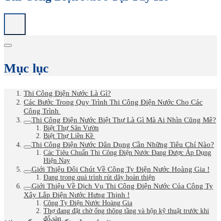
Mục lục
Thi Công Điện Nước Là Gì?
Các Bước Trong Quy Trình Thi Công Điện Nước Cho Các
Công Trình
Thi Công Điện Nước Biệt Thự Là Gì Mà Ai Nhìn Cũng Mê?
Biệt Thự Sân Vườn
Biệt Thự Liền Kề
Thi Công Điện Nước Dân Dụng Cần Những Tiêu Chí Nào?
Các Tiêu Chuẩn Thi Công Điện Nước Đang Được Áp Dụng
Hiện Nay
Giới Thiệu Đôi Chút Về Công Ty Điện Nước Hoàng Gia !
Đang trong quá trình rút dây hoàn thiện
Giới Thiệu Về Dịch Vụ Thi Công Điện Nước Của Công Ty
Xây Lắp Điện Nước Hưng Thịnh !
Công Ty Điện Nước Hoàng Gia
Thợ đang đặt chờ ống thông tầng và hộp kỹ thuật trước khi
đổ sàn